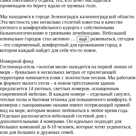
самостоятельного отдыха, тех, кто хочет насладиться
променадом по берегу вдали от шумных толп.
Мы находимся в городе Зеленоградск калининградской области.
Эта местность уже несколько столетий известна в качестве
уютного и комфортабельного курорта с собственными
бальнеологическими и грязевыми лечебницами. Небольшой
изначально городок стал активно
…
развиваться, сегодня
ещё
– это современный, комфортный для проживания город, в
котором каждый найдет для себя что-то новое.
Номерной фонд
Гостиница-отель «золотая миля» находится на первой линии от
моря – буквально в нескольких метрах от прилегающей
территории начинается пляж с золотистым песком. Мы работаем
в формате малого отеля – в новом трёхэтажном здании
предлагается 14 уютных, светлых номеров, оснащенным
современной мебелью. В каждом номере – отдельный санузел,
теплые полы и бытовая техника для повышенного комфорта. 6
номеров с панорамными окнами имеют потрясающий прямой
вид на море, которым можно любоваться в любое время года.
Отдельно располагается небольшой гостевой дом с
дополнительными 4 номерами. Он идеально подходят для
больших компаний до 8-10 человек, которые хотят уединиться,
или для больших и дружных семей.