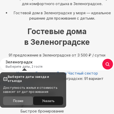
для комфортного отдыха в Зеленоградске.
Гостевой дом в Зеленоградске у моря — идеальное
решение для проживания с детьми.
Гостевые дома
в Зеленоградске
91 предложение в Зеленоградске oт 3 500
₽
/ сутки
Зеленоградск
Выберите даты, 2 гостя
Квартиры
Гостиницы
Дома
Частный сектор
Выберите даты заезда и
Найдём, где остановиться в Зеленоградске: 91 вариант
отъезда
Показать на карте
Доступность жилья и стоимость
зависят от дат проживания
Выбирайте лучшее
Позже
Указать
Быстрое бронирование