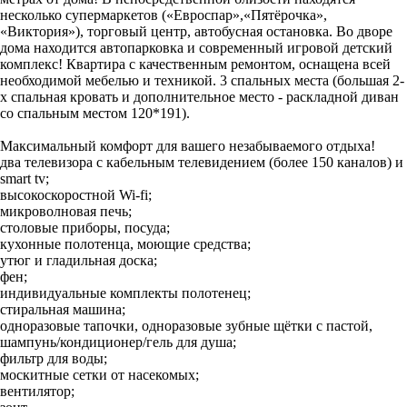
несколько супермаркетов («Евроспар»,«Пятёрочка»,
«Виктория»), торговый центр, автобусная остановка. Во дворе
дома находится автопарковка и современный игровой детский
комплекс! Квартира с качественным ремонтом, оснащена всей
необходимой мебелью и техникой. 3 спальных места (большая 2-
х спальная кровать и дополнительное место - раскладной диван
со спальным местом 120*191).
Максимальный комфорт для вашего незабываемого отдыха!
два телевизора с кабельным телевидением (более 150 каналов) и
smart tv;
высокоскоростной Wi-fi;
микроволновая печь;
столовые приборы, посуда;
кухонные полотенца, моющие средства;
утюг и гладильная доска;
фен;
индивидуальные комплекты полотенец;
стиральная машина;
одноразовые тапочки, одноразовые зубные щётки с пастой,
шампунь/кондиционер/гель для душа;
фильтр для воды;
москитные сетки от насекомых;
вентилятор;