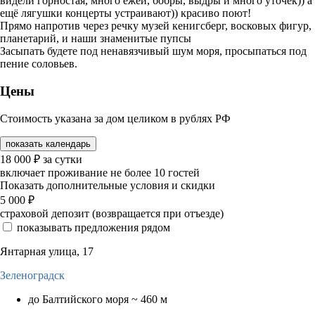
видели горностая, много ежей, бобры, выдры и много уточек)) а
ещё лягушки концерты устраивают)) красиво поют!
Прямо напротив через речку музей кенигсберг, восковых фигур,
планетарий, и наши знаменитые пупсы
Засыпать будете под ненавязчивый шум моря, просыпаться под
пение соловьев.
Цены
Стоимость указана за дом целиком в рублях РФ
показать календарь
18 000
₽
за сутки
включает проживание не более 10 гостей
Показать дополнительные условия и скидки
5 000
₽
страховой депозит (возвращается при отъезде)
показывать предложения рядом
Янтарная улица, 17
Зеленоградск
до Балтийского моря ~ 460 м