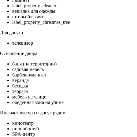
ламинат
label_property_cleaner
вешалка для одежды
шторы блэкаут
label_property_christmas_tree
Для досуга
телевизор
Оснащение двора
баня (на территории)
садовая мебель
барбекю/мангал
веранда
беседка
терраса
мебель на улице
обеденная зона на улице
Инфраструктура и досуг рядом
кинотеатр
ночной клуб
SPA-центр