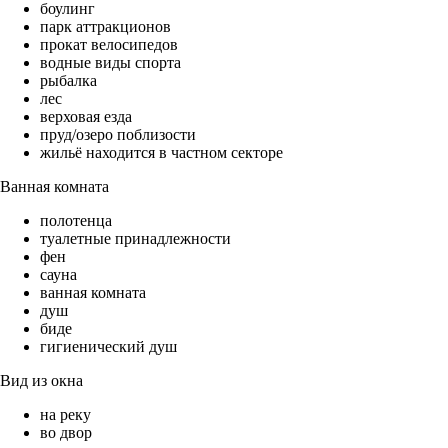
боулинг
парк аттракционов
прокат велосипедов
водные виды спорта
рыбалка
лес
верховая езда
пруд/озеро поблизости
жильё находится в частном секторе
Ванная комната
полотенца
туалетные принадлежности
фен
сауна
ванная комната
душ
биде
гигиенический душ
Вид из окна
на реку
во двор