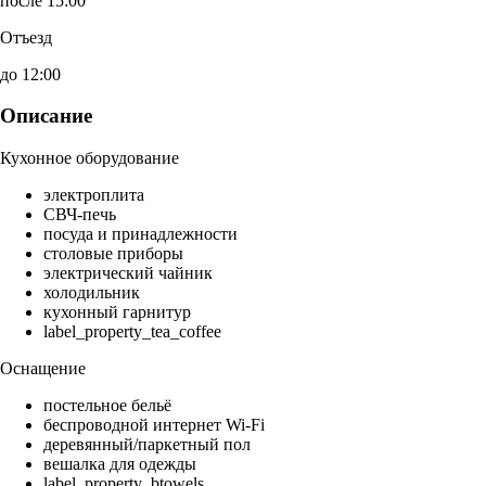
после 15:00
Отъезд
до 12:00
Описание
Кухонное оборудование
электроплита
СВЧ-печь
посуда и принадлежности
столовые приборы
электрический чайник
холодильник
кухонный гарнитур
label_property_tea_coffee
Оснащение
постельное бельё
беспроводной интернет Wi-Fi
деревянный/паркетный пол
вешалка для одежды
label_property_btowels