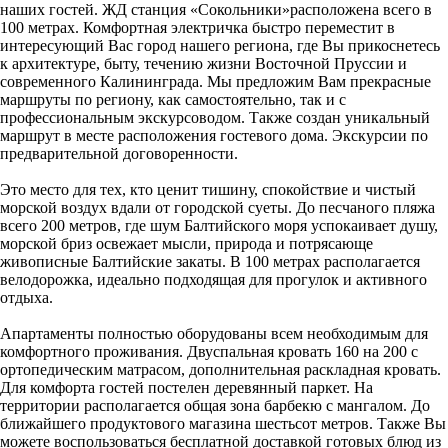
наших гостей. ЖД станция «Сокольники»расположена всего в
100 метрах. Комфортная электричка быстро переместит в
интересующий Вас город нашего региона, где Вы прикоснетесь
к архитектуре, быту, течению жизни Восточной Пруссии и
современного Калининграда. Мы предложим Вам прекрасные
маршруты по региону, как самостоятельно, так и с
профессиональным экскурсоводом. Также создан уникальный
маршрут в месте расположения гостевого дома. Экскурсии по
предварительной договоренности.
Это место для тех, кто ценит тишину, спокойствие и чистый
морской воздух вдали от городской суеты. До песчаного пляжа
всего 200 метров, где шум Балтийского моря успокаивает душу,
морской бриз освежает мысли, природа и потрясающе
живописные Балтийские закаты. В 100 метрах располагается
велодорожка, идеально подходящая для прогулок и активного
отдыха.
Апартаменты полностью оборудованы всем необходимым для
комфортного проживания. Двуспальная кровать 160 на 200 с
ортопедическим матрасом, дополнительная раскладная кровать.
Для комфорта гостей постелен деревянный паркет. На
территории располагается общая зона барбекю с мангалом. До
ближайшего продуктового магазина шестьсот метров. Также Вы
можете воспользоваться бесплатной доставкой готовых блюд из