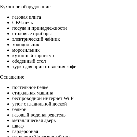
Кухонное оборудование
газовая плита
СВЧ-печь
посуда и принадлежности
столовые приборы
электрический чайник
холодильник
морозильник
кухонный гарнитур
обеденный стол
турка для приготовления кофе
Оснащение
постельное бельё
стиральная машина
беспроводной интернет Wi-Fi
утюг с гладильной доской
балкон
газовый водонагреватель
металлическая дверь
шкаф
гардеробная
плиточный/мраморный пол