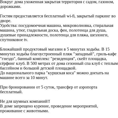
Вокруг дома ухоженная закрытая территория с садом, газоном,
дорожками.
Гостям предоставляется бесплатный wi-fi, закрытый паркинг во
дворе.
Удобства: посудомоечная машина, микроволновка, стиральная
машина, утюг, гладильная доска, фен, полотенца для душа,
душевые принадлежности, полотенца для пляжа, шезлонги,
спутниковое tv.
Ближайший продуктовый магазин в 5 минутах ходьбы. В 15
минутах ходьбы благоустроенный пляж "западный", гриль-кафе
"гнездо", банный комплекс "резиденция", скейт площадка,
сёрфинг клуб. В 500 метрах от дома сезонный спа клуб с теплым
бассейном и большой детской площадкой.
До национального парка "куршская коса" можно доехать на
машине всего за 10 минут.
При бронировании от 5 суток, трансфер от аэропорта
бесплатный.
Не для шумных компаний!!
В доме запрещено курение, проведение мероприятий,
проживание с животными.