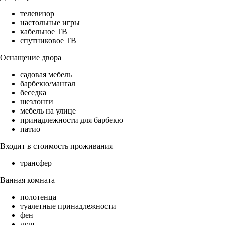
телевизор
настольные игры
кабельное ТВ
спутниковое ТВ
Оснащение двора
садовая мебель
барбекю/мангал
беседка
шезлонги
мебель на улице
принадлежности для барбекю
патио
Входит в стоимость проживания
трансфер
Ванная комната
полотенца
туалетные принадлежности
фен
душ